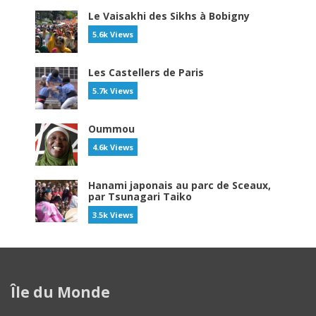
Le Vaisakhi des Sikhs à Bobigny
5.6k Views
Les Castellers de Paris
5.7k Views
Oummou
4.6k Views
Hanami japonais au parc de Sceaux,
par Tsunagari Taiko
3.5k Views
Île du Monde