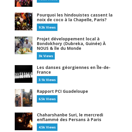
Pourquoi les hindouistes cassent la
noix de coco à la Chapelle, Paris?
9.3k Views
Projet développement local à
Bondokhory (Dubreka, Guinée) À
NOUS & île du Monde
3k Views
Les danses géorgiennes en Île-de-
France
3.1k Views
Rapport PCI Guadeloupe
6.5k Views
Chaharshanbe Suri, le mercredi
enflammé des Persans à Paris
4.5k Views