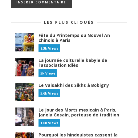
LES PLUS CLIQUÉS
Fête du Printemps ou Nouvel An
chinois à Paris
2.3k Views
La journée culturelle kabyle de
l’association Idlès
5k Views
Le Vaisakhi des Sikhs à Bobigny
5.6k Views
Le Jour des Morts mexicain à Paris,
Janela Gosain, porteuse de tradition
1.6k Views
Pourquoi les hindouistes cassent la