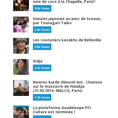
noix de coco à la Chapelle, Paris?
9.3k Views
Hanami japonais au parc de Sceaux,
par Tsunagari Taiko
3.5k Views
Les couturiers kazakhs de Belleville
9.8k Views
Didja
4.1k Views
Newroz kurde (Nouvel An) . Chanson
sur le massacre de Halabja.
(21.03.2014. INALCO, Paris)
1.7k Views
La plateforme Guadeloupe PCI
Culture est terminée !