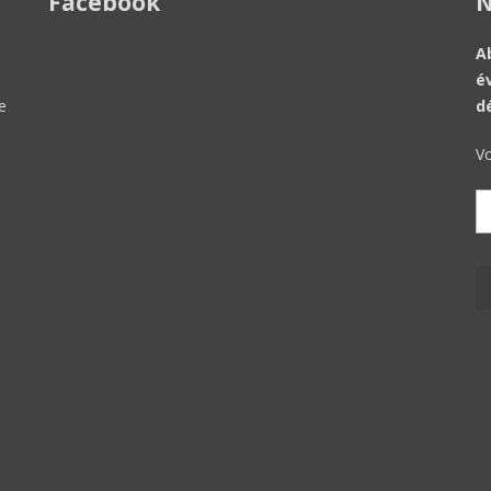
Facebook
N
A
é
e
d
Vo