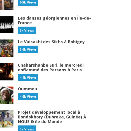
6.5k Views
Les danses géorgiennes en Île-de-
France
3k Views
Le Vaisakhi des Sikhs à Bobigny
5.6k Views
Chaharshanbe Suri, le mercredi
enflammé des Persans à Paris
4.4k Views
Oummou
4.6k Views
Projet développement local à
Bondokhory (Dubreka, Guinée) À
NOUS & île du Monde
3k Views