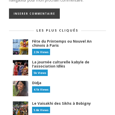
navigateur pour mon prochain commentaire.
LES PLUS CLIQUÉS
Fête du Printemps ou Nouvel An
chinois à Paris
2.3k Views
La journée culturelle kabyle de
l’association Idlès
5k Views
Didja
4.1k Views
Le Vaisakhi des Sikhs à Bobigny
5.6k Views