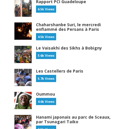
Rapport PCI Guadeloupe
6.5k Views
Chaharshanbe Suri, le mercredi
enflammé des Persans à Paris
4.5k Views
Le Vaisakhi des Sikhs à Bobigny
5.6k Views
Les Castellers de Paris
5.7k Views
Oummou
4.6k Views
Hanami japonais au parc de Sceaux,
par Tsunagari Taiko