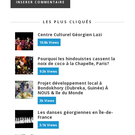
LES PLUS CLIQUÉS
Centre Culturel Géorgien Lazi
10.8k Views
Pourquoi les hindouistes cassent la
noix de coco à la Chapelle, Paris?
9.3k Views
Projet développement local à
Bondokhory (Dubreka, Guinée) À
NOUS & île du Monde
3k Views
Les danses géorgiennes en Île-de-
France
3.1k Views