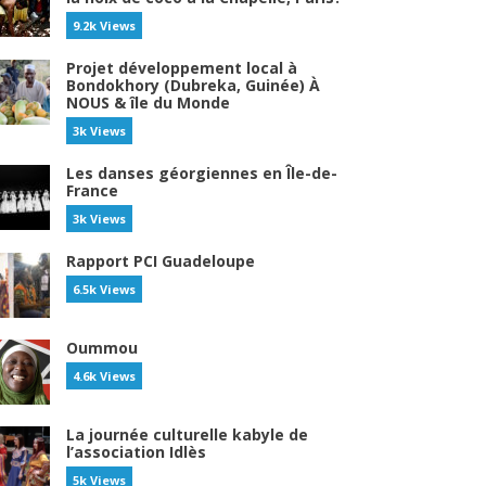
9.2k Views
Projet développement local à
Bondokhory (Dubreka, Guinée) À
NOUS & île du Monde
3k Views
Les danses géorgiennes en Île-de-
France
3k Views
Rapport PCI Guadeloupe
6.5k Views
Oummou
4.6k Views
La journée culturelle kabyle de
l’association Idlès
5k Views