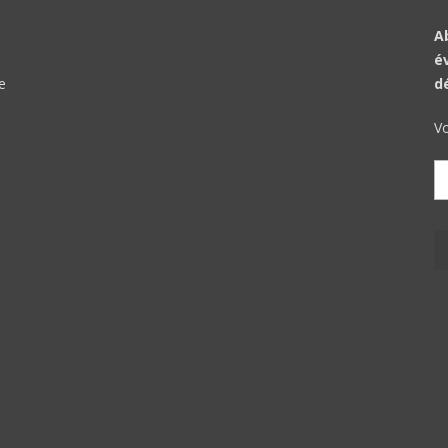
A
é
e
d
Vo