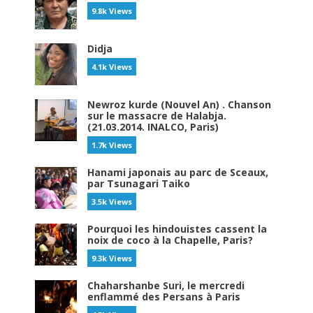
9.8k Views
Didja
4.1k Views
Newroz kurde (Nouvel An) . Chanson
sur le massacre de Halabja.
(21.03.2014. INALCO, Paris)
1.7k Views
Hanami japonais au parc de Sceaux,
par Tsunagari Taiko
3.5k Views
Pourquoi les hindouistes cassent la
noix de coco à la Chapelle, Paris?
9.3k Views
Chaharshanbe Suri, le mercredi
enflammé des Persans à Paris