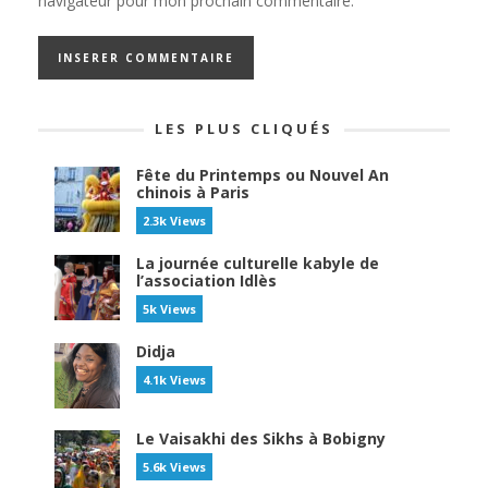
navigateur pour mon prochain commentaire.
LES PLUS CLIQUÉS
Fête du Printemps ou Nouvel An
chinois à Paris
2.3k Views
La journée culturelle kabyle de
l’association Idlès
5k Views
Didja
4.1k Views
Le Vaisakhi des Sikhs à Bobigny
5.6k Views