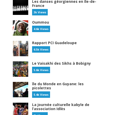
Les danses géorgiennes en Île-de-
France
3k Views
Oummou
4.6k Views
Rapport PCI Guadeloupe
6.5k Views
Le Vaisakhi des Sikhs à Bobigny
5.6k Views
île du Monde en Guyane: les
picolettes
5.4k Views
La journée culturelle kabyle de
l’association Idlès