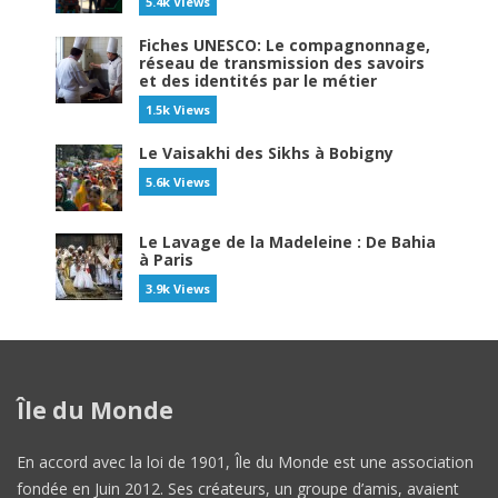
5.4k Views
Fiches UNESCO: Le compagnonnage,
réseau de transmission des savoirs
et des identités par le métier
1.5k Views
Le Vaisakhi des Sikhs à Bobigny
5.6k Views
Le Lavage de la Madeleine : De Bahia
à Paris
3.9k Views
Île du Monde
En accord avec la loi de 1901, Île du Monde est une association
fondée en Juin 2012. Ses créateurs, un groupe d’amis, avaient