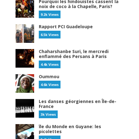
Pourquoi les hindouistes cassent la
noix de coco à la Chapelle, Paris?
9.2k Views
Rapport PCI Guadeloupe
6.5k Views
Chaharshanbe Suri, le mercredi
enflammé des Persans à Paris
4.4k Views
Oummou
4.6k Views
Les danses géorgiennes en Île-de-
France
3k Views
île du Monde en Guyane: les
picolettes