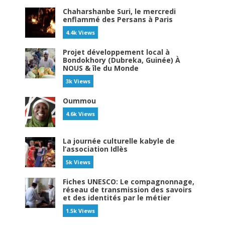
Chaharshanbe Suri, le mercredi
enflammé des Persans à Paris
4.4k Views
Projet développement local à
Bondokhory (Dubreka, Guinée) À
NOUS & île du Monde
3k Views
Oummou
4.6k Views
La journée culturelle kabyle de
l’association Idlès
5k Views
Fiches UNESCO: Le compagnonnage,
réseau de transmission des savoirs
et des identités par le métier
1.5k Views