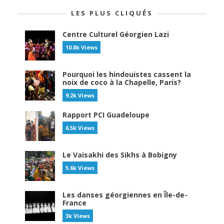
LES PLUS CLIQUÉS
Centre Culturel Géorgien Lazi
10.8k Views
Pourquoi les hindouistes cassent la
noix de coco à la Chapelle, Paris?
9.2k Views
Rapport PCI Guadeloupe
6.5k Views
Le Vaisakhi des Sikhs à Bobigny
5.6k Views
Les danses géorgiennes en Île-de-
France
3k Views