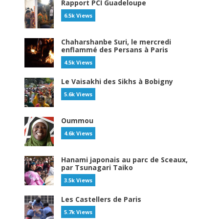
Rapport PCI Guadeloupe
6.5k Views
Chaharshanbe Suri, le mercredi
enflammé des Persans à Paris
4.5k Views
Le Vaisakhi des Sikhs à Bobigny
5.6k Views
Oummou
4.6k Views
Hanami japonais au parc de Sceaux,
par Tsunagari Taiko
3.5k Views
Les Castellers de Paris
5.7k Views