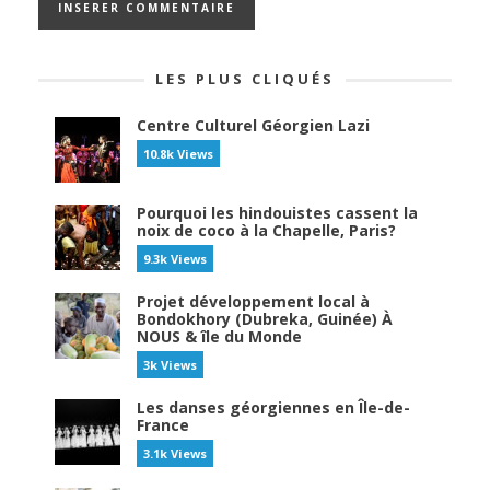
LES PLUS CLIQUÉS
Centre Culturel Géorgien Lazi
10.8k Views
Pourquoi les hindouistes cassent la
noix de coco à la Chapelle, Paris?
9.3k Views
Projet développement local à
Bondokhory (Dubreka, Guinée) À
NOUS & île du Monde
3k Views
Les danses géorgiennes en Île-de-
France
3.1k Views