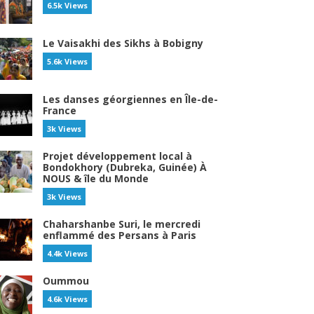
6.5k Views
Le Vaisakhi des Sikhs à Bobigny
5.6k Views
Les danses géorgiennes en Île-de-
France
3k Views
Projet développement local à
Bondokhory (Dubreka, Guinée) À
NOUS & île du Monde
3k Views
Chaharshanbe Suri, le mercredi
enflammé des Persans à Paris
4.4k Views
Oummou
4.6k Views