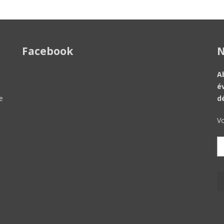
Facebook
N
A
é
e
d
Vo