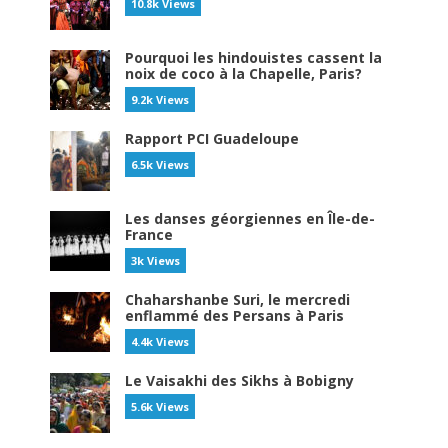
10.8k Views
Pourquoi les hindouistes cassent la
noix de coco à la Chapelle, Paris?
9.2k Views
Rapport PCI Guadeloupe
6.5k Views
Les danses géorgiennes en Île-de-
France
3k Views
Chaharshanbe Suri, le mercredi
enflammé des Persans à Paris
4.4k Views
Le Vaisakhi des Sikhs à Bobigny
5.6k Views