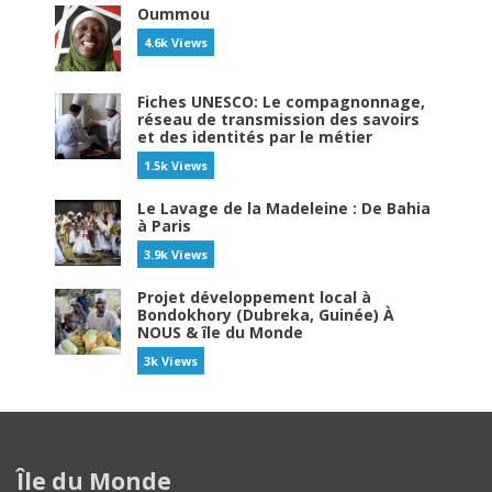
Oummou
4.6k Views
Fiches UNESCO: Le compagnonnage,
réseau de transmission des savoirs
et des identités par le métier
1.5k Views
Le Lavage de la Madeleine : De Bahia
à Paris
3.9k Views
Projet développement local à
Bondokhory (Dubreka, Guinée) À
NOUS & île du Monde
3k Views
Île du Monde