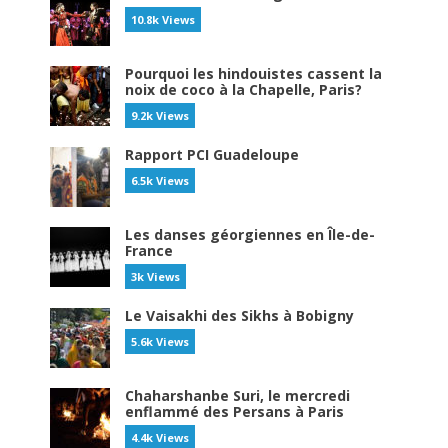
10.8k Views
Pourquoi les hindouistes cassent la
noix de coco à la Chapelle, Paris?
9.2k Views
Rapport PCI Guadeloupe
6.5k Views
Les danses géorgiennes en Île-de-
France
3k Views
Le Vaisakhi des Sikhs à Bobigny
5.6k Views
Chaharshanbe Suri, le mercredi
enflammé des Persans à Paris
4.4k Views