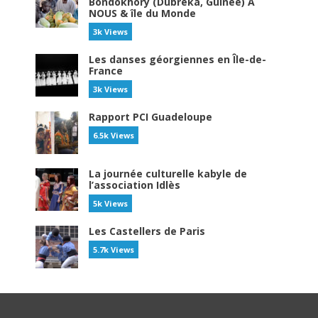
Bondokhory (Dubreka, Guinée) À
NOUS & île du Monde
3k Views
Les danses géorgiennes en Île-de-
France
3k Views
Rapport PCI Guadeloupe
6.5k Views
La journée culturelle kabyle de
l’association Idlès
5k Views
Les Castellers de Paris
5.7k Views