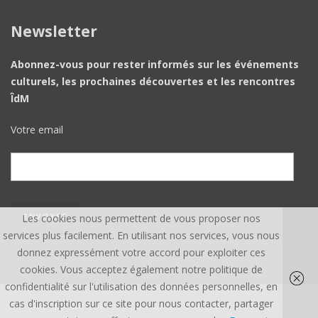
Newsletter
Abonnez-vous pour rester informés sur les événements
culturels, les prochaines découvertes et les rencontres
ÎdM
Votre email
Les cookies nous permettent de vous proposer nos
services plus facilement. En utilisant nos services, vous nous
donnez expressément votre accord pour exploiter ces
cookies. Vous acceptez également notre politique de
confidentialité sur l'utilisation des données personnelles, en
cas d'inscription sur ce site pour nous contacter, partager
ÎLE DU MONDE ©, TOUS DROITS RÉSERVÉS.
CREDITS