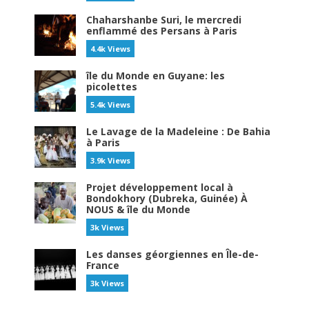
Chaharshanbe Suri, le mercredi
enflammé des Persans à Paris
4.4k Views
île du Monde en Guyane: les
picolettes
5.4k Views
Le Lavage de la Madeleine : De Bahia
à Paris
3.9k Views
Projet développement local à
Bondokhory (Dubreka, Guinée) À
NOUS & île du Monde
3k Views
Les danses géorgiennes en Île-de-
France
3k Views