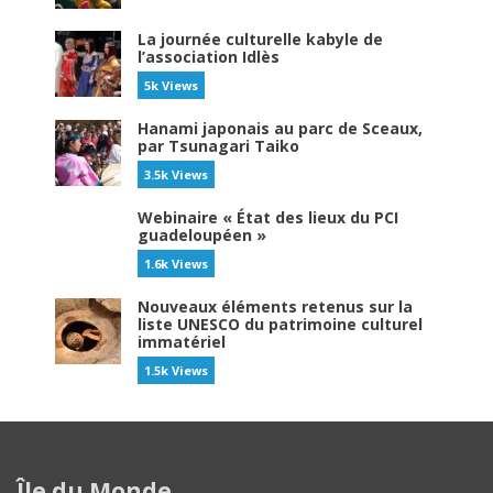
La journée culturelle kabyle de
l’association Idlès
5k Views
Hanami japonais au parc de Sceaux,
par Tsunagari Taiko
3.5k Views
Webinaire « État des lieux du PCI
guadeloupéen »
1.6k Views
Nouveaux éléments retenus sur la
liste UNESCO du patrimoine culturel
immatériel
1.5k Views
Île du Monde