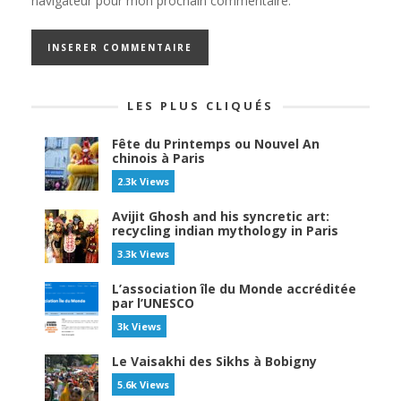
navigateur pour mon prochain commentaire.
LES PLUS CLIQUÉS
Fête du Printemps ou Nouvel An
chinois à Paris
2.3k Views
Avijit Ghosh and his syncretic art:
recycling indian mythology in Paris
3.3k Views
L’association île du Monde accréditée
par l’UNESCO
3k Views
Le Vaisakhi des Sikhs à Bobigny
5.6k Views