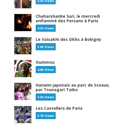
6.5k Views
Chaharshanbe Suri, le mercredi
enflammé des Persans à Paris
4.5k Views
Le Vaisakhi des Sikhs à Bobigny
5.6k Views
Oummou
4.6k Views
Hanami japonais au parc de Sceaux,
par Tsunagari Taiko
3.5k Views
Les Castellers de Paris
5.7k Views