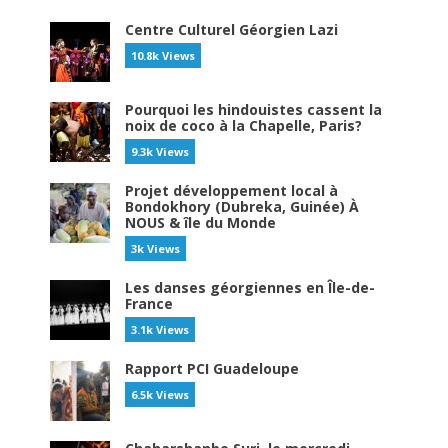
Centre Culturel Géorgien Lazi
10.8k Views
Pourquoi les hindouistes cassent la
noix de coco à la Chapelle, Paris?
9.3k Views
Projet développement local à
Bondokhory (Dubreka, Guinée) À
NOUS & île du Monde
3k Views
Les danses géorgiennes en Île-de-
France
3.1k Views
Rapport PCI Guadeloupe
6.5k Views