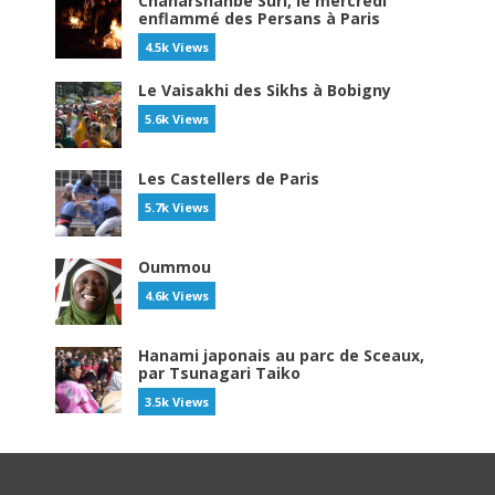
Chaharshanbe Suri, le mercredi
enflammé des Persans à Paris
4.5k Views
Le Vaisakhi des Sikhs à Bobigny
5.6k Views
Les Castellers de Paris
5.7k Views
Oummou
4.6k Views
Hanami japonais au parc de Sceaux,
par Tsunagari Taiko
3.5k Views