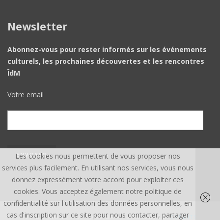
Newsletter
Abonnez-vous pour rester informés sur les événements
culturels, les prochaines découvertes et les rencontres
ÎdM
Votre email
Les cookies nous permettent de vous proposer nos
services plus facilement. En utilisant nos services, vous nous
donnez expressément votre accord pour exploiter ces
cookies. Vous acceptez également notre politique de
confidentialité sur l'utilisation des données personnelles, en
cas d'inscription sur ce site pour nous contacter, partager
ÎLE DU MONDE ©, TOUS DROITS RÉSERVÉS.
CREDITS