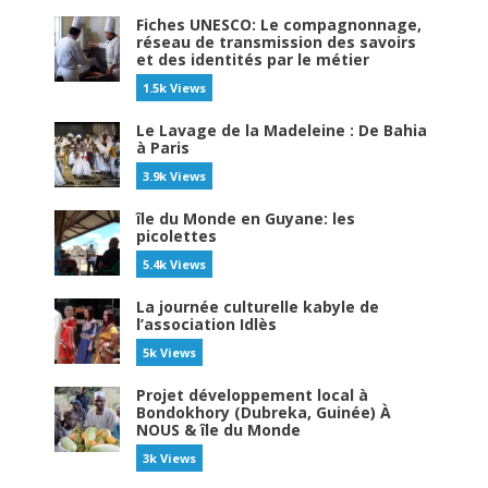
Fiches UNESCO: Le compagnonnage,
réseau de transmission des savoirs
et des identités par le métier
1.5k Views
Le Lavage de la Madeleine : De Bahia
à Paris
3.9k Views
île du Monde en Guyane: les
picolettes
5.4k Views
La journée culturelle kabyle de
l’association Idlès
5k Views
Projet développement local à
Bondokhory (Dubreka, Guinée) À
NOUS & île du Monde
3k Views