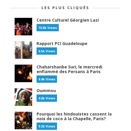
LES PLUS CLIQUÉS
Centre Culturel Géorgien Lazi
10.8k Views
Rapport PCI Guadeloupe
6.5k Views
Chaharshanbe Suri, le mercredi
enflammé des Persans à Paris
4.4k Views
Oummou
4.6k Views
Pourquoi les hindouistes cassent la
noix de coco à la Chapelle, Paris?
9.2k Views