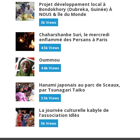
Projet développement local à
Bondokhory (Dubreka, Guinée) À
NOUS & île du Monde
3k Views
Chaharshanbe Suri, le mercredi
enflammé des Persans à Paris
4.5k Views
Oummou
4.6k Views
Hanami japonais au parc de Sceaux,
par Tsunagari Taiko
3.5k Views
La journée culturelle kabyle de
l’association Idlès
5k Views