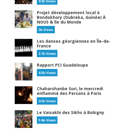
9.3k Views
Projet développement local à
Bondokhory (Dubreka, Guinée) À
NOUS & île du Monde
3k Views
Les danses géorgiennes en Île-de-
France
3.1k Views
Rapport PCI Guadeloupe
6.5k Views
Chaharshanbe Suri, le mercredi
enflammé des Persans à Paris
4.5k Views
Le Vaisakhi des Sikhs à Bobigny
5.6k Views