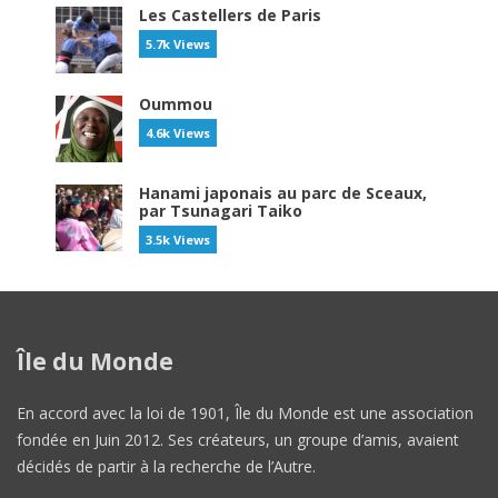
Les Castellers de Paris
5.7k Views
Oummou
4.6k Views
Hanami japonais au parc de Sceaux,
par Tsunagari Taiko
3.5k Views
Île du Monde
En accord avec la loi de 1901, Île du Monde est une association
fondée en Juin 2012. Ses créateurs, un groupe d’amis, avaient
décidés de partir à la recherche de l’Autre.