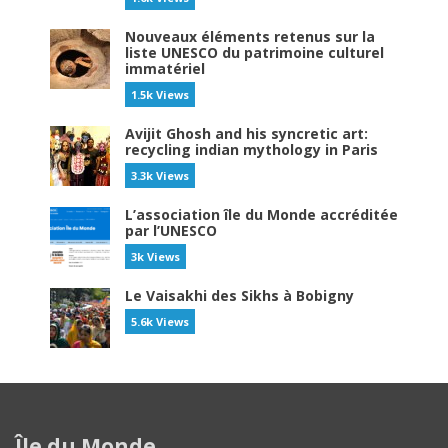
Nouveaux éléments retenus sur la
liste UNESCO du patrimoine culturel
immatériel
1.5k Views
Avijit Ghosh and his syncretic art:
recycling indian mythology in Paris
3.3k Views
L’association île du Monde accréditée
par l’UNESCO
3k Views
Le Vaisakhi des Sikhs à Bobigny
5.6k Views
Île du Monde