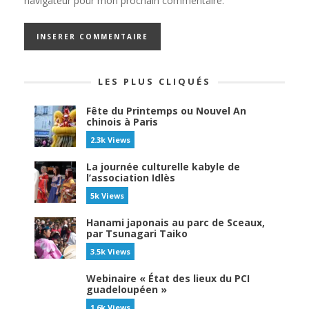
navigateur pour mon prochain commentaire.
LES PLUS CLIQUÉS
Fête du Printemps ou Nouvel An
chinois à Paris
2.3k Views
La journée culturelle kabyle de
l’association Idlès
5k Views
Hanami japonais au parc de Sceaux,
par Tsunagari Taiko
3.5k Views
Webinaire « État des lieux du PCI
guadeloupéen »
1.6k Views