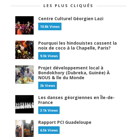
LES PLUS CLIQUÉS
Centre Culturel Géorgien Lazi
10.8k Views
Pourquoi les hindouistes cassent la
noix de coco à la Chapelle, Paris?
9.3k Views
Projet développement local à
Bondokhory (Dubreka, Guinée) À
NOUS & île du Monde
3k Views
Les danses géorgiennes en Île-de-
France
3.1k Views
Rapport PCI Guadeloupe
6.5k Views