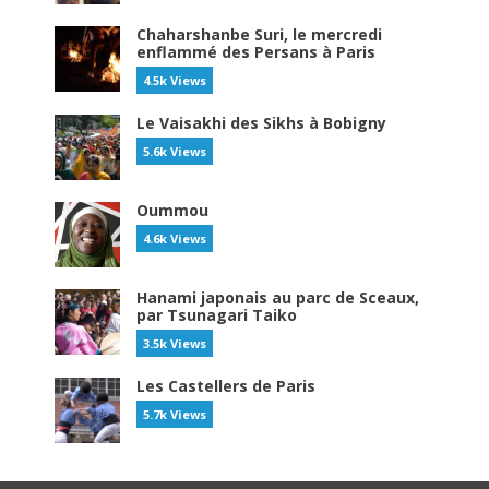
Chaharshanbe Suri, le mercredi
enflammé des Persans à Paris
4.5k Views
Le Vaisakhi des Sikhs à Bobigny
5.6k Views
Oummou
4.6k Views
Hanami japonais au parc de Sceaux,
par Tsunagari Taiko
3.5k Views
Les Castellers de Paris
5.7k Views