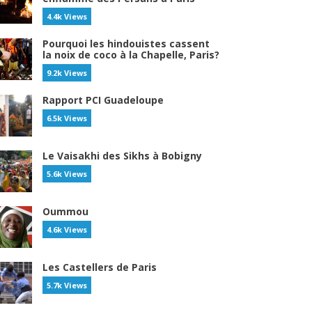
4.4k Views
Pourquoi les hindouistes cassent
la noix de coco à la Chapelle, Paris?
9.2k Views
Rapport PCI Guadeloupe
6.5k Views
Le Vaisakhi des Sikhs à Bobigny
5.6k Views
Oummou
4.6k Views
Les Castellers de Paris
5.7k Views