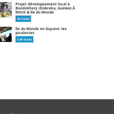
Projet développement local à
Bondokhory (Dubreka, Guinée) À
NOUS & île du Monde
3k Views
île du Monde en Guyane: les
picolettes
5.4k Views