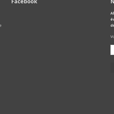
Facebook
N
A
é
e
d
Vo