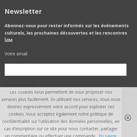
Newsletter
Abonnez-vous pour rester informés sur les événements
culturels, les prochaines découvertes et les rencontres
ÎdM
Votre email
Les cookies nous permettent de vous proposer nos
services plus facilement. En utilisant nos services, vous nous
donnez expressément votre accord pour exploiter ces
cookies. Vous acceptez également notre politique de
confidentialité sur l'utilisation des données personnelles, en
cas d'inscription sur ce site pour nous contacter, partager
ÎLE DU MONDE ©, TOUS DROITS RÉSERVÉS.
CREDITS
un commentaire ou effectuer une commande.
En savoir