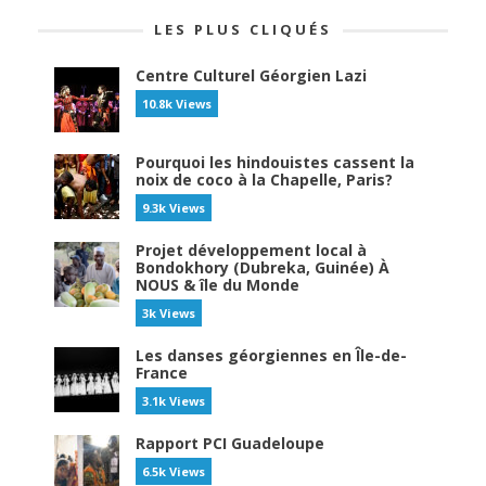
LES PLUS CLIQUÉS
Centre Culturel Géorgien Lazi
10.8k Views
Pourquoi les hindouistes cassent la
noix de coco à la Chapelle, Paris?
9.3k Views
Projet développement local à
Bondokhory (Dubreka, Guinée) À
NOUS & île du Monde
3k Views
Les danses géorgiennes en Île-de-
France
3.1k Views
Rapport PCI Guadeloupe
6.5k Views