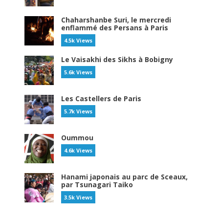
Chaharshanbe Suri, le mercredi
enflammé des Persans à Paris
4.5k Views
Le Vaisakhi des Sikhs à Bobigny
5.6k Views
Les Castellers de Paris
5.7k Views
Oummou
4.6k Views
Hanami japonais au parc de Sceaux,
par Tsunagari Taiko
3.5k Views