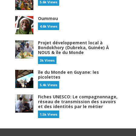
5.6k Views
Oummou
4.6k Views
Projet développement local à
Bondokhory (Dubreka, Guinée) À
NOUS & île du Monde
3k Views
île du Monde en Guyane: les
picolettes
5.4k Views
Fiches UNESCO: Le compagnonnage,
réseau de transmission des savoirs
et des identités par le métier
1.5k Views