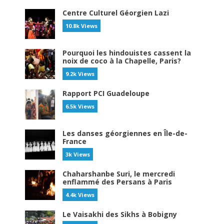
Centre Culturel Géorgien Lazi
10.8k Views
Pourquoi les hindouistes cassent la
noix de coco à la Chapelle, Paris?
9.2k Views
Rapport PCI Guadeloupe
6.5k Views
Les danses géorgiennes en Île-de-
France
3k Views
Chaharshanbe Suri, le mercredi
enflammé des Persans à Paris
4.4k Views
Le Vaisakhi des Sikhs à Bobigny