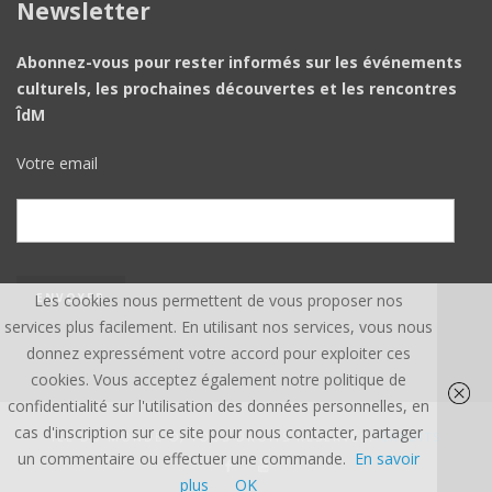
Newsletter
Abonnez-vous pour rester informés sur les événements
culturels, les prochaines découvertes et les rencontres
ÎdM
Votre email
Les cookies nous permettent de vous proposer nos
services plus facilement. En utilisant nos services, vous nous
donnez expressément votre accord pour exploiter ces
cookies. Vous acceptez également notre politique de
confidentialité sur l'utilisation des données personnelles, en
cas d'inscription sur ce site pour nous contacter, partager
ÎLE DU MONDE ©, TOUS DROITS RÉSERVÉS.
CREDITS
un commentaire ou effectuer une commande.
En savoir
plus
OK