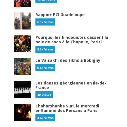
Rapport PCI Guadeloupe
6.5k Views
Pourquoi les hindouistes cassent la
noix de coco à la Chapelle, Paris?
9.2k Views
Le Vaisakhi des Sikhs à Bobigny
5.6k Views
Les danses géorgiennes en Île-de-
France
3k Views
Chaharshanbe Suri, le mercredi
enflammé des Persans à Paris
4.4k Views