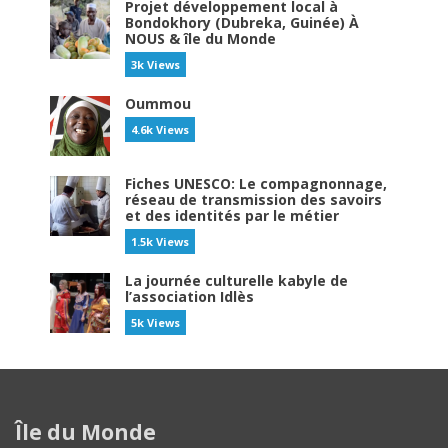
Projet développement local à
Bondokhory (Dubreka, Guinée) À
NOUS & île du Monde
3k Views
Oummou
4.6k Views
Fiches UNESCO: Le compagnonnage,
réseau de transmission des savoirs
et des identités par le métier
1.5k Views
La journée culturelle kabyle de
l’association Idlès
5k Views
Île du Monde