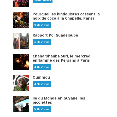
Pourquoi les hindouistes cassent la
noix de coco à la Chapelle, Paris?
9.2k Views
Rapport PCI Guadeloupe
6.5k Views
Chaharshanbe Suri, le mercredi
enflammé des Persans à Paris
4.4k Views
Oummou
4.6k Views
île du Monde en Guyane: les
picolettes
5.4k Views