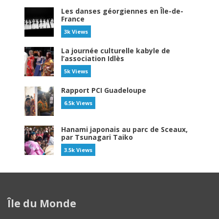
Les danses géorgiennes en Île-de-
France
3k Views
La journée culturelle kabyle de
l’association Idlès
5k Views
Rapport PCI Guadeloupe
6.5k Views
Hanami japonais au parc de Sceaux,
par Tsunagari Taiko
3.5k Views
Île du Monde