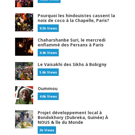
Pourquoi les hindouistes cassent la
noix de coco à la Chapelle, Paris?
9.3k Views
Chaharshanbe Suri, le mercredi
enflammé des Persans à Paris
4.4k Views
Le Vaisakhi des Sikhs à Bobigny
5.6k Views
Oummou
4.6k Views
Projet développement local à
Bondokhory (Dubreka, Guinée) À
NOUS & île du Monde
3k Views