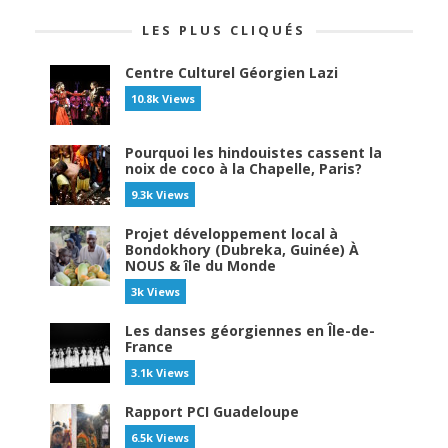
LES PLUS CLIQUÉS
Centre Culturel Géorgien Lazi
10.8k Views
Pourquoi les hindouistes cassent la
noix de coco à la Chapelle, Paris?
9.3k Views
Projet développement local à
Bondokhory (Dubreka, Guinée) À
NOUS & île du Monde
3k Views
Les danses géorgiennes en Île-de-
France
3.1k Views
Rapport PCI Guadeloupe
6.5k Views