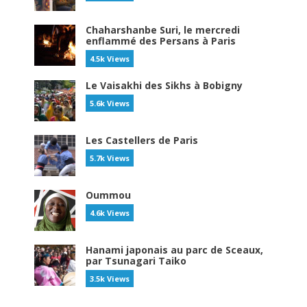
Chaharshanbe Suri, le mercredi
enflammé des Persans à Paris
4.5k Views
Le Vaisakhi des Sikhs à Bobigny
5.6k Views
Les Castellers de Paris
5.7k Views
Oummou
4.6k Views
Hanami japonais au parc de Sceaux,
par Tsunagari Taiko
3.5k Views