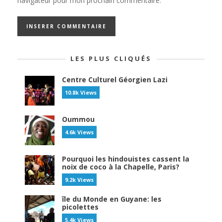
navigateur pour mon prochain commentaire.
LES PLUS CLIQUÉS
Centre Culturel Géorgien Lazi
10.8k Views
Oummou
4.6k Views
Pourquoi les hindouistes cassent la
noix de coco à la Chapelle, Paris?
9.2k Views
île du Monde en Guyane: les
picolettes
5.4k Views