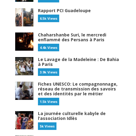
Rapport PCI Guadeloupe
6.5k Views
Chaharshanbe Suri, le mercredi
enflammé des Persans à Paris
4.4k Views
Le Lavage de la Madeleine : De Bahia
à Paris
3.9k Views
Fiches UNESCO: Le compagnonnage,
réseau de transmission des savoirs
et des identités par le métier
1.5k Views
La journée culturelle kabyle de
l’association Idlès
5k Views