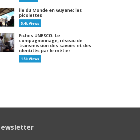
île du Monde en Guyane: les
picolettes
5.4k Views
Fiches UNESCO: Le
compagnonnage, réseau de
transmission des savoirs et des
identités par le métier
1.5k Views
ewsletter