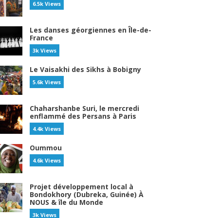
6.5k Views
Les danses géorgiennes en Île-de-
France
3k Views
Le Vaisakhi des Sikhs à Bobigny
5.6k Views
Chaharshanbe Suri, le mercredi
enflammé des Persans à Paris
4.4k Views
Oummou
4.6k Views
Projet développement local à
Bondokhory (Dubreka, Guinée) À
NOUS & île du Monde
3k Views