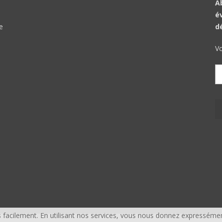
A
é
e
d
Vo
facilement. En utilisant nos services, vous nous donnez expressémen