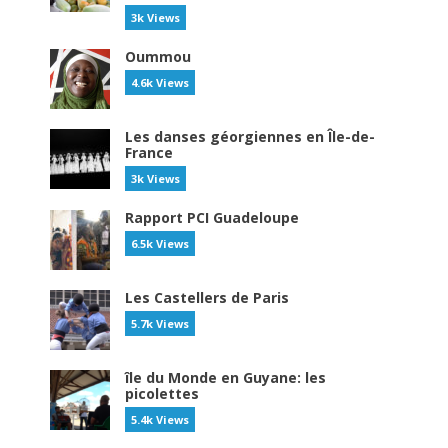
3k Views
Oummou
4.6k Views
Les danses géorgiennes en Île-de-
France
3k Views
Rapport PCI Guadeloupe
6.5k Views
Les Castellers de Paris
5.7k Views
île du Monde en Guyane: les
picolettes
5.4k Views