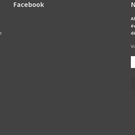
Facebook
N
A
é
e
d
Vo