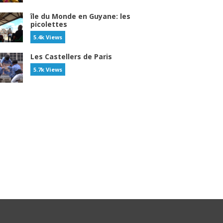
île du Monde en Guyane: les
picolettes
5.4k Views
Les Castellers de Paris
5.7k Views