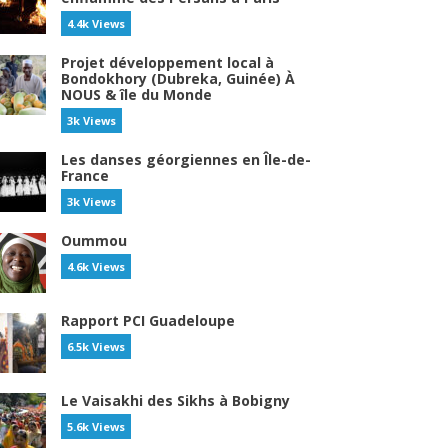
4.4k Views
Projet développement local à
Bondokhory (Dubreka, Guinée) À
NOUS & île du Monde
3k Views
Les danses géorgiennes en Île-de-
France
3k Views
Oummou
4.6k Views
Rapport PCI Guadeloupe
6.5k Views
Le Vaisakhi des Sikhs à Bobigny
5.6k Views