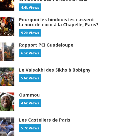
4.4k Views
Pourquoi les hindouistes cassent
la noix de coco à la Chapelle, Paris?
9.2k Views
Rapport PCI Guadeloupe
6.5k Views
Le Vaisakhi des Sikhs à Bobigny
5.6k Views
Oummou
4.6k Views
Les Castellers de Paris
5.7k Views