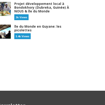
Projet développement local à
Bondokhory (Dubreka, Guinée) À
NOUS & île du Monde
3k Views
île du Monde en Guyane: les
picolettes
5.4k Views