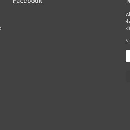
Facebook
N
A
é
e
d
Vo