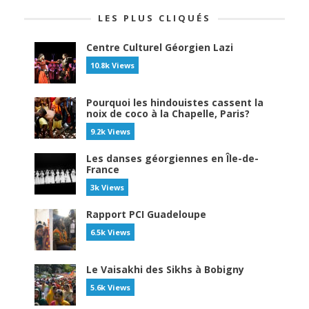
LES PLUS CLIQUÉS
Centre Culturel Géorgien Lazi
10.8k Views
Pourquoi les hindouistes cassent la
noix de coco à la Chapelle, Paris?
9.2k Views
Les danses géorgiennes en Île-de-
France
3k Views
Rapport PCI Guadeloupe
6.5k Views
Le Vaisakhi des Sikhs à Bobigny
5.6k Views