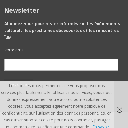
Newsletter
Abonnez-vous pour rester informés sur les événements
culturels, les prochaines découvertes et les rencontres
ÎdM
Votre email
Les cookies nous permettent de vous proposer nos
services plus facilement. En utilisant nos services, vous nous
donnez expressément votre accord pour exploiter ces
cookies. Vous acceptez également notre politique de
confidentialité sur l'utilisation des données personnelles, en
cas d'inscription sur ce site pour nous contacter, partager
ÎLE DU MONDE ©, TOUS DROITS RÉSERVÉS.
CREDITS
un commentaire ou effectuer une commande.
En savoir