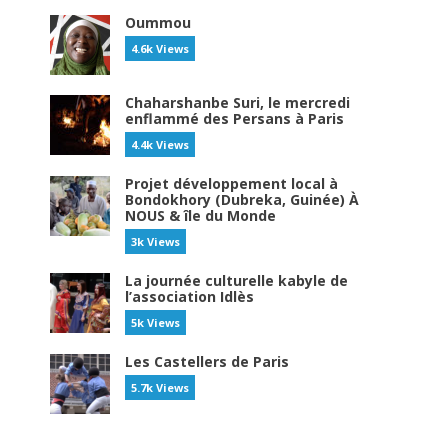
Oummou
4.6k Views
Chaharshanbe Suri, le mercredi
enflammé des Persans à Paris
4.4k Views
Projet développement local à
Bondokhory (Dubreka, Guinée) À
NOUS & île du Monde
3k Views
La journée culturelle kabyle de
l’association Idlès
5k Views
Les Castellers de Paris
5.7k Views