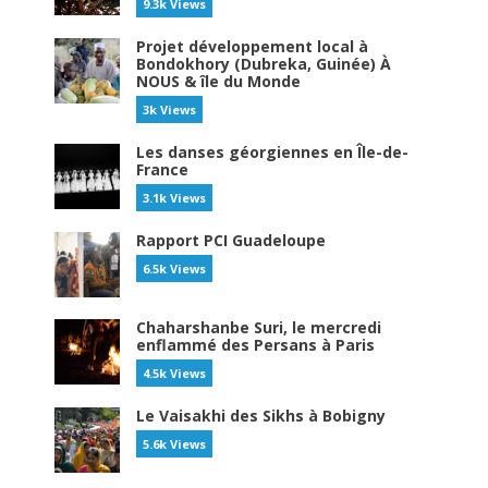
9.3k Views
Projet développement local à
Bondokhory (Dubreka, Guinée) À
NOUS & île du Monde
3k Views
Les danses géorgiennes en Île-de-
France
3.1k Views
Rapport PCI Guadeloupe
6.5k Views
Chaharshanbe Suri, le mercredi
enflammé des Persans à Paris
4.5k Views
Le Vaisakhi des Sikhs à Bobigny
5.6k Views