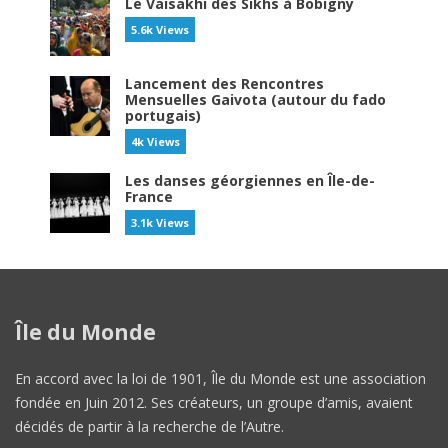
Le Vaisakhi des Sikhs à Bobigny
5.6k Views
Lancement des Rencontres
Mensuelles Gaivota (autour du fado
portugais)
4k Views
Les danses géorgiennes en Île-de-
France
3.1k Views
Île du Monde
En accord avec la loi de 1901, Île du Monde est une association
fondée en Juin 2012. Ses créateurs, un groupe d’amis, avaient
décidés de partir à la recherche de l’Autre.