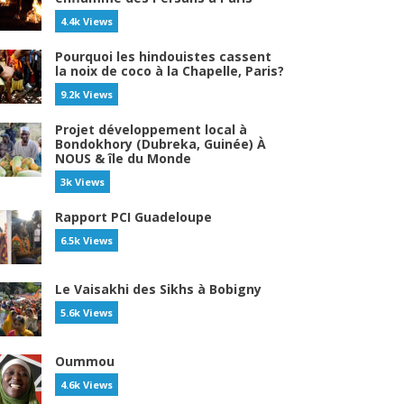
4.4k Views
Pourquoi les hindouistes cassent
la noix de coco à la Chapelle, Paris?
9.2k Views
Projet développement local à
Bondokhory (Dubreka, Guinée) À
NOUS & île du Monde
3k Views
Rapport PCI Guadeloupe
6.5k Views
Le Vaisakhi des Sikhs à Bobigny
5.6k Views
Oummou
4.6k Views