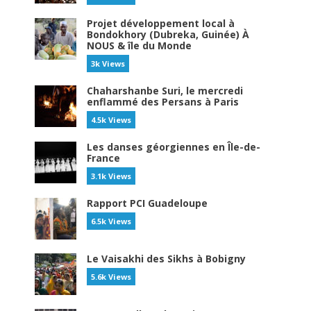
Projet développement local à
Bondokhory (Dubreka, Guinée) À
NOUS & île du Monde
3k Views
Chaharshanbe Suri, le mercredi
enflammé des Persans à Paris
4.5k Views
Les danses géorgiennes en Île-de-
France
3.1k Views
Rapport PCI Guadeloupe
6.5k Views
Le Vaisakhi des Sikhs à Bobigny
5.6k Views