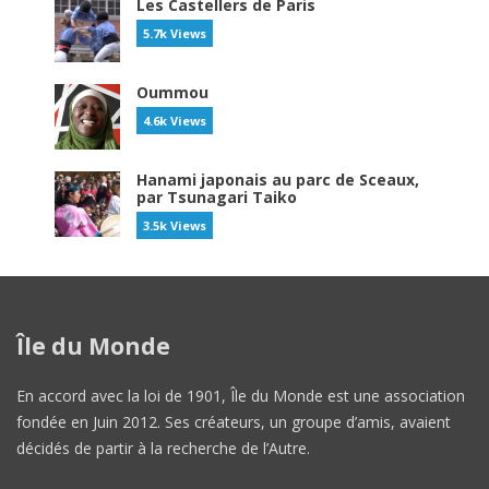
Les Castellers de Paris
5.7k Views
Oummou
4.6k Views
Hanami japonais au parc de Sceaux,
par Tsunagari Taiko
3.5k Views
Île du Monde
En accord avec la loi de 1901, Île du Monde est une association
fondée en Juin 2012. Ses créateurs, un groupe d’amis, avaient
décidés de partir à la recherche de l’Autre.