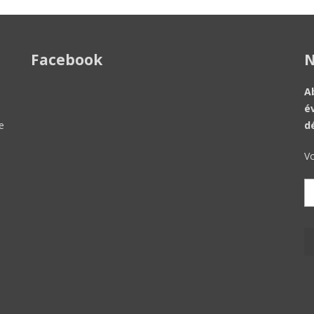
Facebook
N
A
é
e
d
Vo