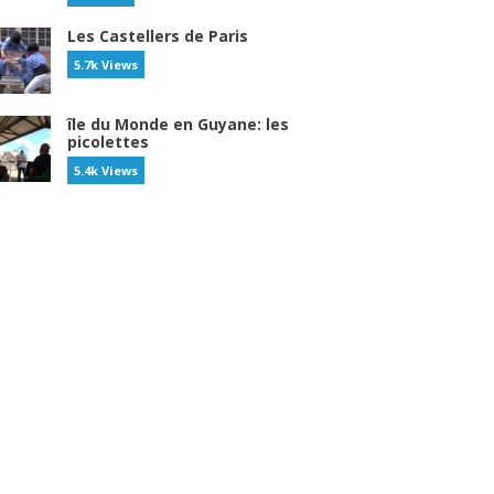
Les Castellers de Paris
5.7k Views
île du Monde en Guyane: les
picolettes
5.4k Views