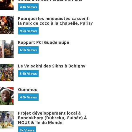
4.4k Views
Pourquoi les hindouistes cassent
la noix de coco à la Chapelle, Paris?
9.2k Views
Rapport PCI Guadeloupe
6.5k Views
Le Vaisakhi des Sikhs à Bobigny
5.6k Views
Oummou
4.6k Views
Projet développement local à
Bondokhory (Dubreka, Guinée) À
NOUS & île du Monde
3k Views