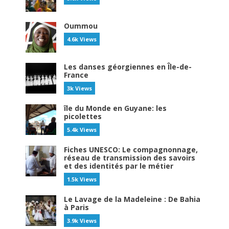
Oummou
4.6k Views
Les danses géorgiennes en Île-de-
France
3k Views
île du Monde en Guyane: les
picolettes
5.4k Views
Fiches UNESCO: Le compagnonnage,
réseau de transmission des savoirs
et des identités par le métier
1.5k Views
Le Lavage de la Madeleine : De Bahia
à Paris
3.9k Views