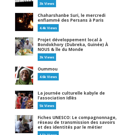
3k Views
Chaharshanbe Suri, le mercredi
enflammé des Persans à Paris
4.4k Views
Projet développement local à
Bondokhory (Dubreka, Guinée) À
NOUS & île du Monde
3k Views
Oummou
4.6k Views
La journée culturelle kabyle de
l’association Idlès
5k Views
Fiches UNESCO: Le compagnonnage,
réseau de transmission des savoirs
et des identités par le métier
1.5k Views