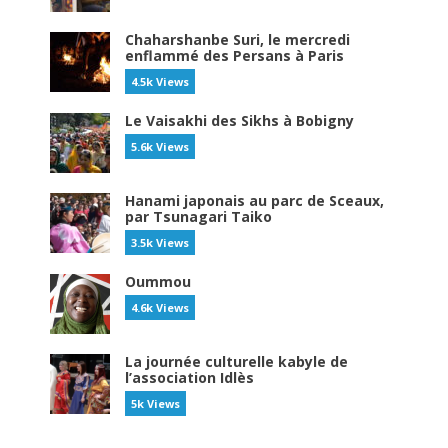
Chaharshanbe Suri, le mercredi
enflammé des Persans à Paris
4.5k Views
Le Vaisakhi des Sikhs à Bobigny
5.6k Views
Hanami japonais au parc de Sceaux,
par Tsunagari Taiko
3.5k Views
Oummou
4.6k Views
La journée culturelle kabyle de
l’association Idlès
5k Views