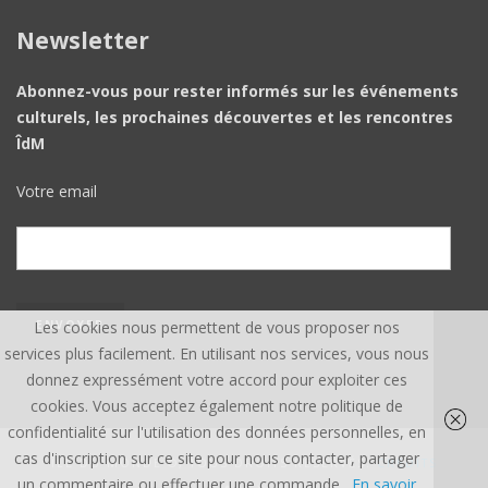
Newsletter
Abonnez-vous pour rester informés sur les événements
culturels, les prochaines découvertes et les rencontres
ÎdM
Votre email
Les cookies nous permettent de vous proposer nos
services plus facilement. En utilisant nos services, vous nous
donnez expressément votre accord pour exploiter ces
cookies. Vous acceptez également notre politique de
confidentialité sur l'utilisation des données personnelles, en
cas d'inscription sur ce site pour nous contacter, partager
ÎLE DU MONDE ©, TOUS DROITS RÉSERVÉS.
CREDITS
un commentaire ou effectuer une commande.
En savoir