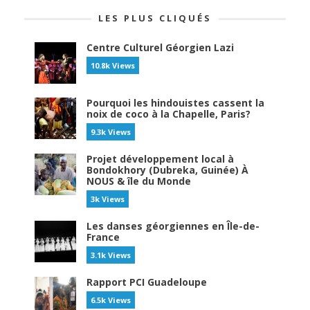
LES PLUS CLIQUÉS
Centre Culturel Géorgien Lazi
10.8k Views
Pourquoi les hindouistes cassent la
noix de coco à la Chapelle, Paris?
9.3k Views
Projet développement local à
Bondokhory (Dubreka, Guinée) À
NOUS & île du Monde
3k Views
Les danses géorgiennes en Île-de-
France
3.1k Views
Rapport PCI Guadeloupe
6.5k Views