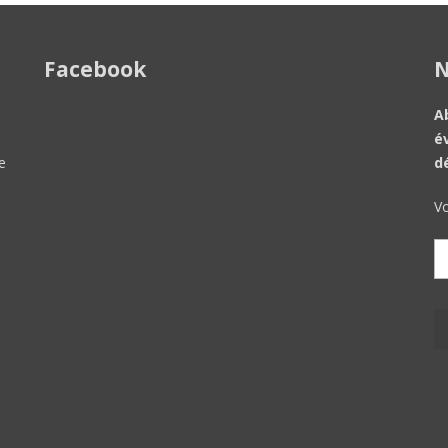
Facebook
N
A
é
e
d
Vo