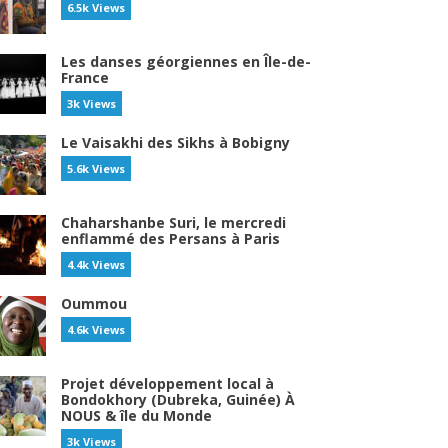
6.5k Views
Les danses géorgiennes en Île-de-
France
3k Views
Le Vaisakhi des Sikhs à Bobigny
5.6k Views
Chaharshanbe Suri, le mercredi
enflammé des Persans à Paris
4.4k Views
Oummou
4.6k Views
Projet développement local à
Bondokhory (Dubreka, Guinée) À
NOUS & île du Monde
3k Views