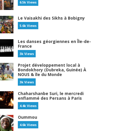
6.5k Views
Le Vaisakhi des Sikhs à Bobigny
5.6k Views
Les danses géorgiennes en Île-de-
France
3k Views
Projet développement local à
Bondokhory (Dubreka, Guinée) À
NOUS & île du Monde
3k Views
Chaharshanbe Suri, le mercredi
enflammé des Persans à Paris
4.4k Views
Oummou
4.6k Views