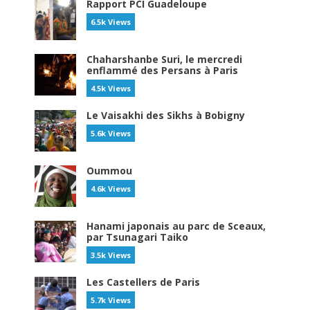
Rapport PCI Guadeloupe
6.5k Views
Chaharshanbe Suri, le mercredi
enflammé des Persans à Paris
4.5k Views
Le Vaisakhi des Sikhs à Bobigny
5.6k Views
Oummou
4.6k Views
Hanami japonais au parc de Sceaux,
par Tsunagari Taiko
3.5k Views
Les Castellers de Paris
5.7k Views