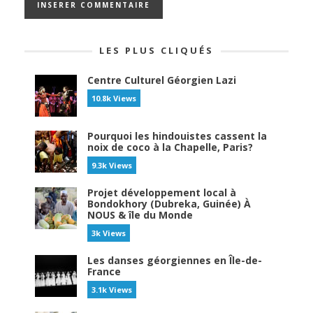
LES PLUS CLIQUÉS
Centre Culturel Géorgien Lazi
10.8k Views
Pourquoi les hindouistes cassent la
noix de coco à la Chapelle, Paris?
9.3k Views
Projet développement local à
Bondokhory (Dubreka, Guinée) À
NOUS & île du Monde
3k Views
Les danses géorgiennes en Île-de-
France
3.1k Views