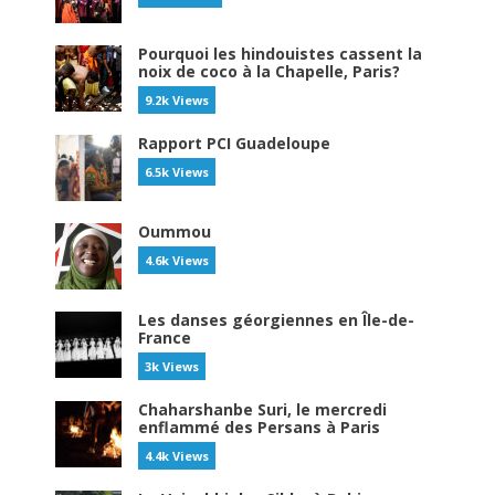
Pourquoi les hindouistes cassent la
noix de coco à la Chapelle, Paris?
9.2k Views
Rapport PCI Guadeloupe
6.5k Views
Oummou
4.6k Views
Les danses géorgiennes en Île-de-
France
3k Views
Chaharshanbe Suri, le mercredi
enflammé des Persans à Paris
4.4k Views