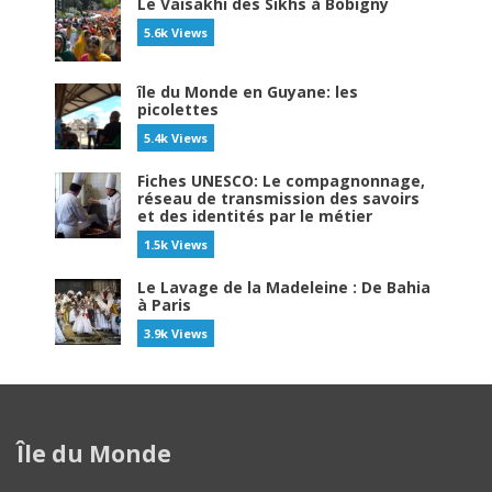
Le Vaisakhi des Sikhs à Bobigny
5.6k Views
île du Monde en Guyane: les
picolettes
5.4k Views
Fiches UNESCO: Le compagnonnage,
réseau de transmission des savoirs
et des identités par le métier
1.5k Views
Le Lavage de la Madeleine : De Bahia
à Paris
3.9k Views
Île du Monde